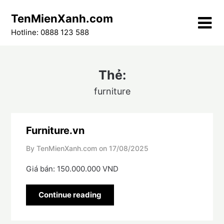
Skip
TenMienXanh.com
to
content
Hotline: 0888 123 588
Thẻ:
furniture
Furniture.vn
By TenMienXanh.com on
17/08/2025
Giá bán: 150.000.000 VND
Continue reading