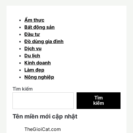
Ẩm thực
Bất động sản
Đầu tư
Đồ dùng gia đình
Dịch vụ
Du lịch
Kinh doanh
Làm đẹp
Nông nghiệp
Tìm kiếm
Tìm
kiếm
Tên miền mới cập nhật
TheGioiCat.com