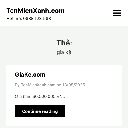
Skip
TenMienXanh.com
to
content
Hotline: 0888 123 588
Thẻ:
giá kệ
GiaKe.com
By TenMienXanh.com on
18/08/2025
Giá bán: 90.000.000 VND
Continue reading