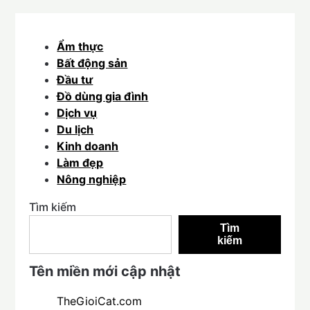
Ẩm thực
Bất động sản
Đầu tư
Đồ dùng gia đình
Dịch vụ
Du lịch
Kinh doanh
Làm đẹp
Nông nghiệp
Tìm kiếm
Tìm
kiếm
Tên miền mới cập nhật
TheGioiCat.com