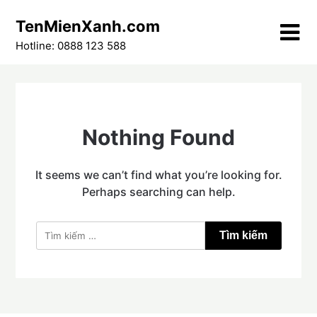
Skip
TenMienXanh.com
to
content
Hotline: 0888 123 588
Nothing Found
It seems we can’t find what you’re looking for.
Perhaps searching can help.
Tìm
kiếm
cho: