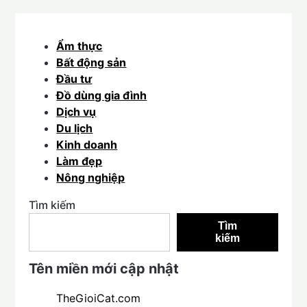
Ẩm thực
Bất động sản
Đầu tư
Đồ dùng gia đình
Dịch vụ
Du lịch
Kinh doanh
Làm đẹp
Nông nghiệp
Tìm kiếm
Tìm
kiếm
Tên miền mới cập nhật
TheGioiCat.com