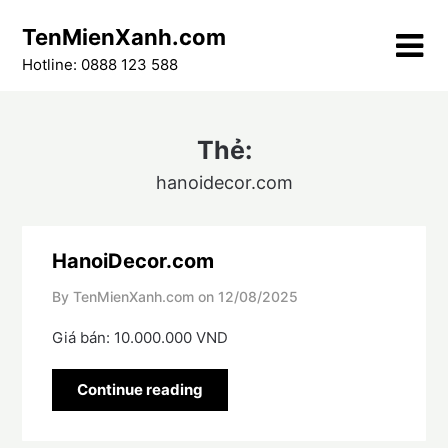
Skip
TenMienXanh.com
to
content
Hotline: 0888 123 588
Thẻ:
hanoidecor.com
HanoiDecor.com
By TenMienXanh.com on
12/08/2025
Giá bán: 10.000.000 VND
Continue reading