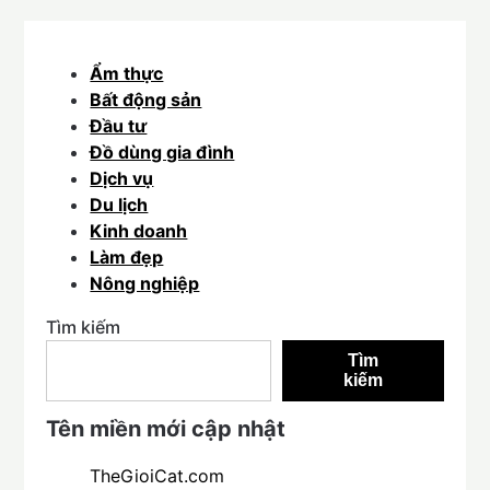
Ẩm thực
Bất động sản
Đầu tư
Đồ dùng gia đình
Dịch vụ
Du lịch
Kinh doanh
Làm đẹp
Nông nghiệp
Tìm kiếm
Tìm
kiếm
Tên miền mới cập nhật
TheGioiCat.com