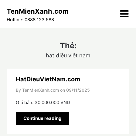
Skip
TenMienXanh.com
to
content
Hotline: 0888 123 588
Thẻ:
hạt điều việt nam
HatDieuVietNam.com
By TenMienXanh.com on
09/11/2025
Giá bán: 30.000.000 VND
Continue reading