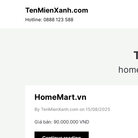
Skip
TenMienXanh.com
to
content
Hotline: 0888 123 588
home
HomeMart.vn
By TenMienXanh.com on
15/08/2025
Giá bán: 90.000.000 VND
Continue reading