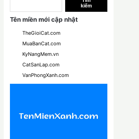
Tìm
kiếm
Tên miền mới cập nhật
TheGioiCat.com
MuaBanCat.com
KyNangMem.vn
CatSanLap.com
VanPhongXanh.com