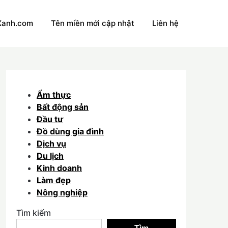
Xanh.com
Tên miền mới cập nhật
Liên hệ
Ẩm thực
Bất động sản
Đầu tư
Đồ dùng gia đình
Dịch vụ
Du lịch
Kinh doanh
Làm đẹp
Nông nghiệp
Tìm kiếm