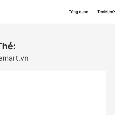
Tổng quan
TenMien
Thẻ:
mart.vn