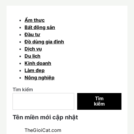
Ẩm thực
Bất động sản
Đầu tư
Đồ dùng gia đình
Dịch vụ
Du lịch
Kinh doanh
Làm đẹp
Nông nghiệp
Tìm kiếm
Tìm
kiếm
Tên miền mới cập nhật
TheGioiCat.com