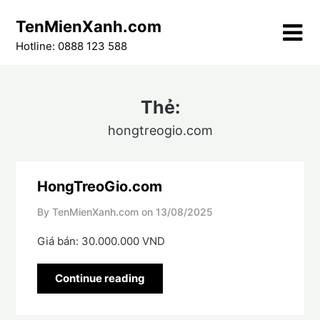
Skip
TenMienXanh.com
to
content
Hotline: 0888 123 588
Thẻ:
hongtreogio.com
HongTreoGio.com
By TenMienXanh.com on
13/08/2025
Giá bán: 30.000.000 VND
Continue reading