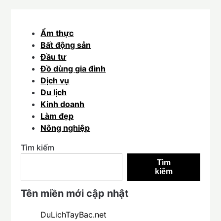
Ẩm thực
Bất động sản
Đầu tư
Đồ dùng gia đình
Dịch vụ
Du lịch
Kinh doanh
Làm đẹp
Nông nghiệp
Tìm kiếm
Tìm
kiếm
Tên miền mới cập nhật
DuLichTayBac.net