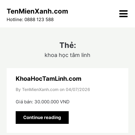
Skip
TenMienXanh.com
to
content
Hotline: 0888 123 588
Thẻ:
khoa học tâm linh
KhoaHocTamLinh.com
By TenMienXanh.com on
04/07/2026
Giá bán: 30.000.000 VND
Continue reading