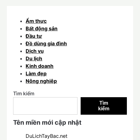
Ẩm thực
Bất động sản
Đầu tư
Đồ dùng gia đình
Dịch vụ
Du lịch
Kinh doanh
Làm đẹp
Nông nghiệp
Tìm kiếm
Tìm
kiếm
Tên miền mới cập nhật
DuLichTayBac.net