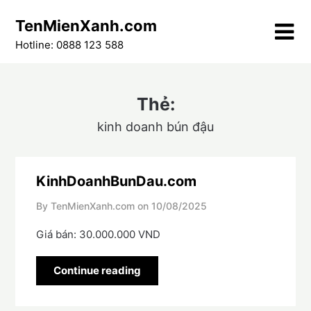
Skip
TenMienXanh.com
to
content
Hotline: 0888 123 588
Thẻ:
kinh doanh bún đậu
KinhDoanhBunDau.com
By TenMienXanh.com on
10/08/2025
Giá bán: 30.000.000 VND
Continue reading