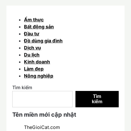
Ẩm thực
Bất động sản
Đầu tư
Đồ dùng gia đình
Dịch vụ
Du lịch
Kinh doanh
Làm đẹp
Nông nghiệp
Tìm kiếm
Tìm
kiếm
Tên miền mới cập nhật
TheGioiCat.com