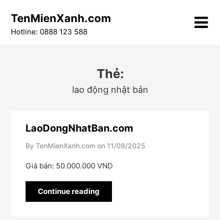
Skip
TenMienXanh.com
to
content
Hotline: 0888 123 588
Thẻ:
lao động nhật bản
LaoDongNhatBan.com
By TenMienXanh.com on
11/08/2025
Giá bán: 50.000.000 VND
Continue reading