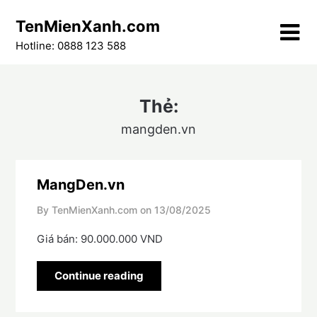
Skip
TenMienXanh.com
to
content
Hotline: 0888 123 588
Thẻ:
mangden.vn
MangDen.vn
By TenMienXanh.com on
13/08/2025
Giá bán: 90.000.000 VND
Continue reading