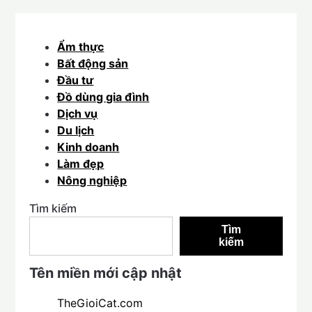
Ẩm thực
Bất động sản
Đầu tư
Đồ dùng gia đình
Dịch vụ
Du lịch
Kinh doanh
Làm đẹp
Nông nghiệp
Tìm kiếm
Tìm
kiếm
Tên miền mới cập nhật
TheGioiCat.com