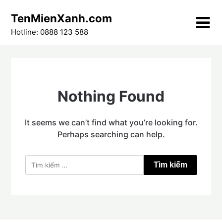
Skip
TenMienXanh.com
to
content
Hotline: 0888 123 588
Nothing Found
It seems we can’t find what you’re looking for.
Perhaps searching can help.
Tìm
kiếm
cho: