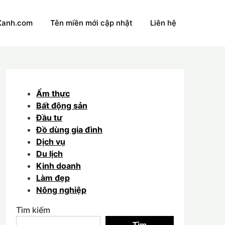
Xanh.com
Tên miền mới cập nhật
Liên hệ
Ẩm thực
Bất động sản
Đầu tư
Đồ dùng gia đình
Dịch vụ
Du lịch
Kinh doanh
Làm đẹp
Nông nghiệp
Tìm kiếm