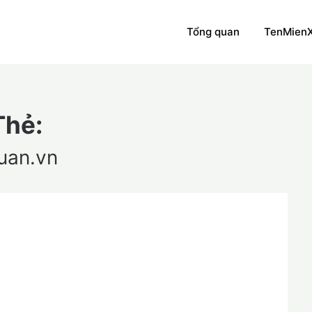
Tổng quan
TenMien
Thẻ:
uan.vn