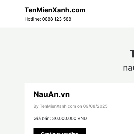
Skip
TenMienXanh.com
to
content
Hotline: 0888 123 588
na
NauAn.vn
By TenMienXanh.com on
09/08/2025
Giá bán: 30.000.000 VND
Continue reading