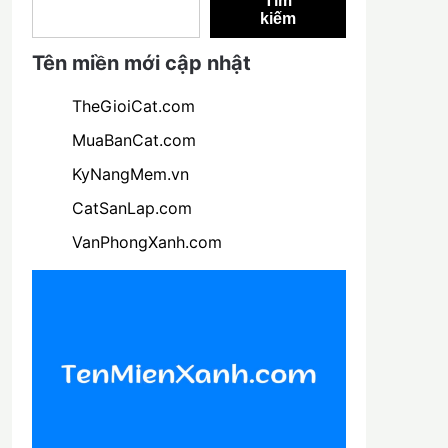
Tìm
kiếm
Tên miền mới cập nhật
TheGioiCat.com
MuaBanCat.com
KyNangMem.vn
CatSanLap.com
VanPhongXanh.com