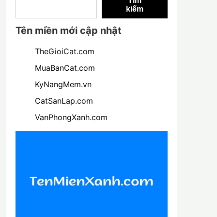
Tìm
kiếm
Tên miền mới cập nhật
TheGioiCat.com
MuaBanCat.com
KyNangMem.vn
CatSanLap.com
VanPhongXanh.com