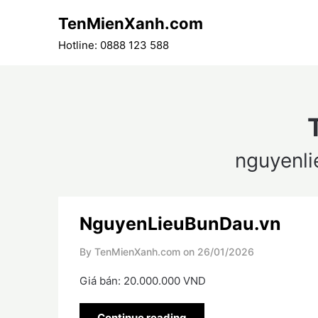
Skip
TenMienXanh.com
to
content
Hotline: 0888 123 588
nguyenl
NguyenLieuBunDau.vn
By TenMienXanh.com on
26/01/2026
Giá bán: 20.000.000 VND
Continue reading