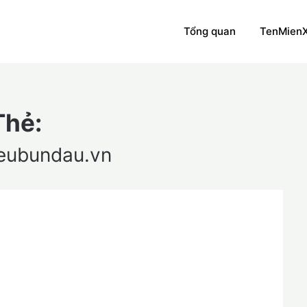
Tổng quan
TenMien
Thẻ:
ieubundau.vn