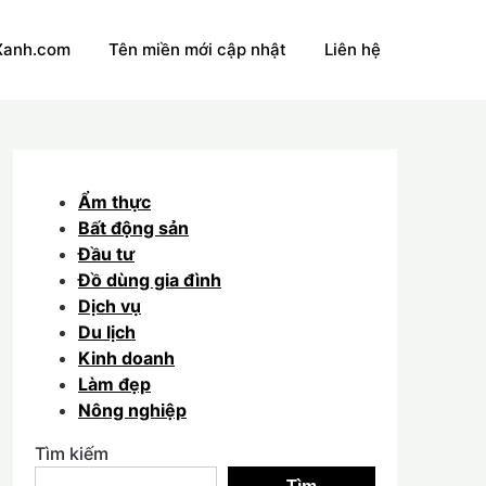
Xanh.com
Tên miền mới cập nhật
Liên hệ
Ẩm thực
Bất động sản
Đầu tư
Đồ dùng gia đình
Dịch vụ
Du lịch
Kinh doanh
Làm đẹp
Nông nghiệp
Tìm kiếm