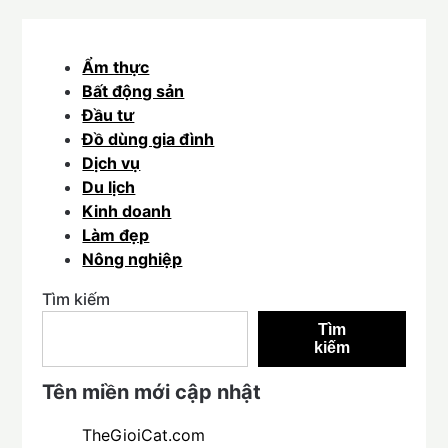
Ẩm thực
Bất động sản
Đầu tư
Đồ dùng gia đình
Dịch vụ
Du lịch
Kinh doanh
Làm đẹp
Nông nghiệp
Tìm kiếm
Tìm
kiếm
Tên miền mới cập nhật
TheGioiCat.com