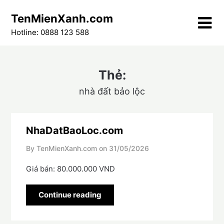
Skip
TenMienXanh.com
to
content
Hotline: 0888 123 588
Thẻ:
nhà đất bảo lộc
NhaDatBaoLoc.com
By TenMienXanh.com on
31/05/2026
Giá bán: 80.000.000 VND
Continue reading