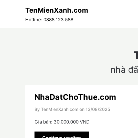
Skip
TenMienXanh.com
to
content
Hotline: 0888 123 588
nhà đấ
NhaDatChoThue.com
By TenMienXanh.com on
13/08/2025
Giá bán: 30.000.000 VND
Continue reading