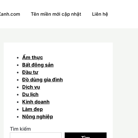
Xanh.com
Tên miền mới cập nhật
Liên hệ
Ẩm thực
Bất động sản
Đầu tư
Đồ dùng gia đình
Dịch vụ
Du lịch
Kinh doanh
Làm đẹp
Nông nghiệp
Tìm kiếm