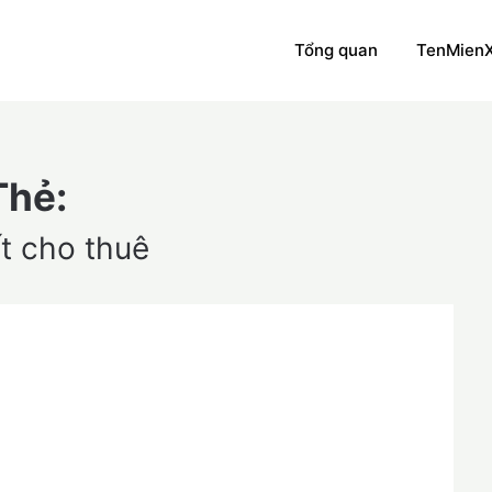
Tổng quan
TenMien
Thẻ:
t cho thuê