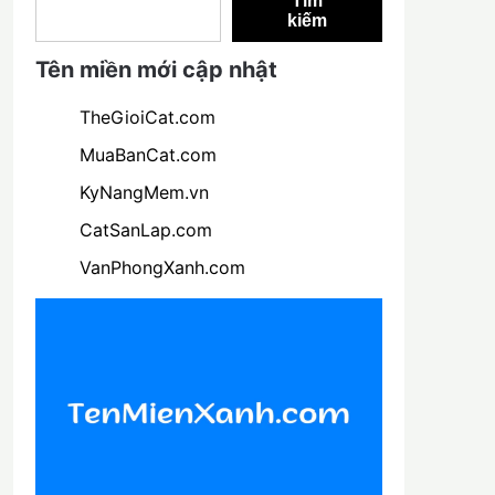
Tìm
kiếm
Tên miền mới cập nhật
TheGioiCat.com
MuaBanCat.com
KyNangMem.vn
CatSanLap.com
VanPhongXanh.com