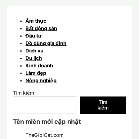
Ẩm thực
Bất động sản
Đầu tư
Đồ dùng gia đình
Dịch vụ
Du lịch
Kinh doanh
Làm đẹp
Nông nghiệp
Tìm kiếm
Tìm
kiếm
Tên miền mới cập nhật
TheGioiCat.com