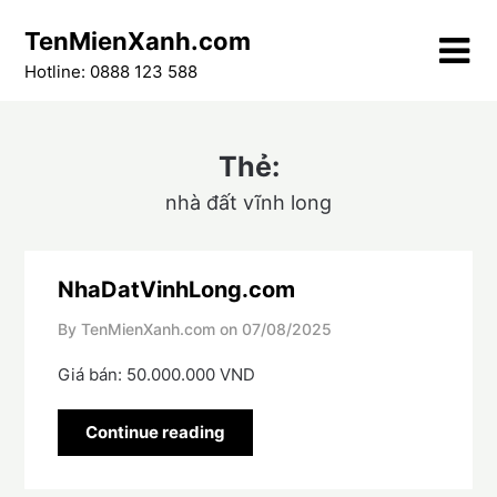
Skip
TenMienXanh.com
to
content
Hotline: 0888 123 588
Thẻ:
nhà đất vĩnh long
NhaDatVinhLong.com
By TenMienXanh.com on
07/08/2025
Giá bán: 50.000.000 VND
Continue reading