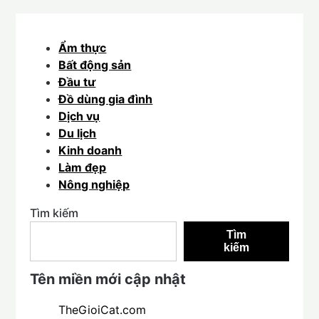
Ẩm thực
Bất động sản
Đầu tư
Đồ dùng gia đình
Dịch vụ
Du lịch
Kinh doanh
Làm đẹp
Nông nghiệp
Tìm kiếm
Tìm
kiếm
Tên miền mới cập nhật
TheGioiCat.com