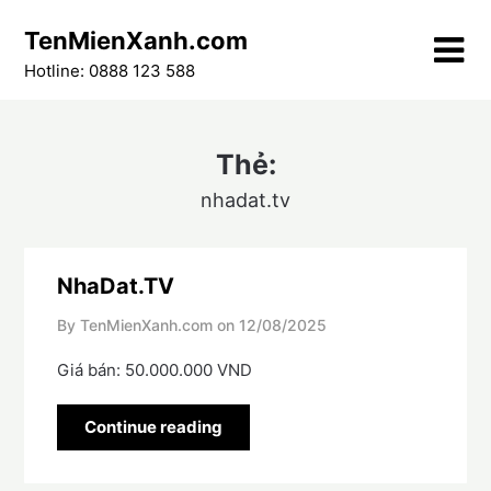
Skip
TenMienXanh.com
to
content
Hotline: 0888 123 588
Thẻ:
nhadat.tv
NhaDat.TV
By TenMienXanh.com on
12/08/2025
Giá bán: 50.000.000 VND
Continue reading