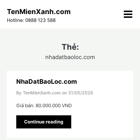
Skip
TenMienXanh.com
to
content
Hotline: 0888 123 588
Thẻ:
nhadatbaoloc.com
NhaDatBaoLoc.com
By TenMienXanh.com on
31/05/2026
Giá bán: 80.000.000 VND
Continue reading