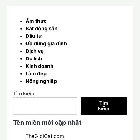
Ẩm thực
Bất động sản
Đầu tư
Đồ dùng gia đình
Dịch vụ
Du lịch
Kinh doanh
Làm đẹp
Nông nghiệp
Tìm kiếm
Tìm
kiếm
Tên miền mới cập nhật
TheGioiCat.com