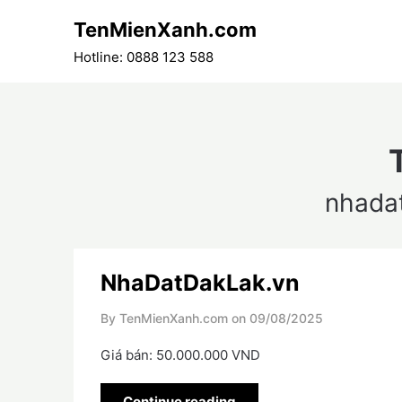
Skip
TenMienXanh.com
to
content
Hotline: 0888 123 588
nhada
NhaDatDakLak.vn
By TenMienXanh.com on
09/08/2025
Giá bán: 50.000.000 VND
Continue reading