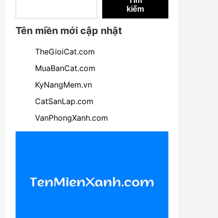
Tìm
kiếm
Tên miền mới cập nhật
TheGioiCat.com
MuaBanCat.com
KyNangMem.vn
CatSanLap.com
VanPhongXanh.com