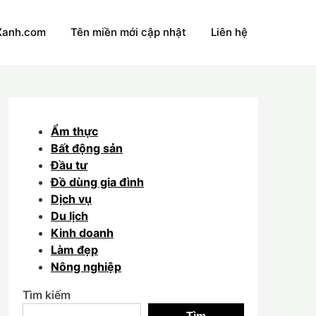
Xanh.com
Tên miền mới cập nhật
Liên hệ
Ẩm thực
Bất động sản
Đầu tư
Đồ dùng gia đình
Dịch vụ
Du lịch
Kinh doanh
Làm đẹp
Nông nghiệp
Tìm kiếm