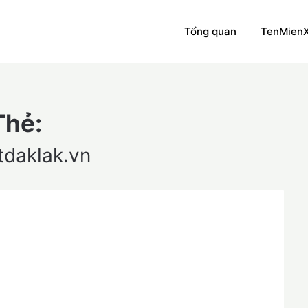
Tổng quan
TenMien
Thẻ:
tdaklak.vn