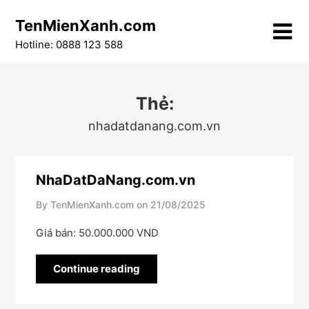
Skip
TenMienXanh.com
to
content
Hotline: 0888 123 588
Thẻ:
nhadatdanang.com.vn
NhaDatDaNang.com.vn
By TenMienXanh.com on
21/08/2025
Giá bán: 50.000.000 VND
Continue reading