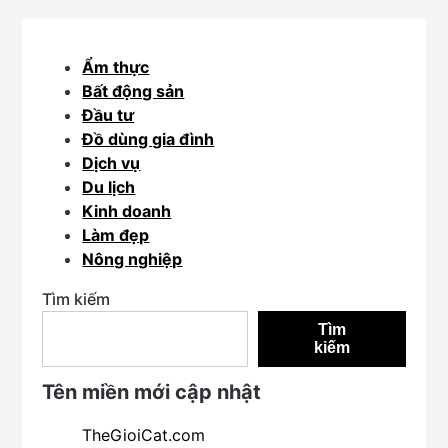
Ẩm thực
Bất động sản
Đầu tư
Đồ dùng gia đình
Dịch vụ
Du lịch
Kinh doanh
Làm đẹp
Nông nghiệp
Tìm kiếm
Tìm
kiếm
Tên miền mới cập nhật
TheGioiCat.com