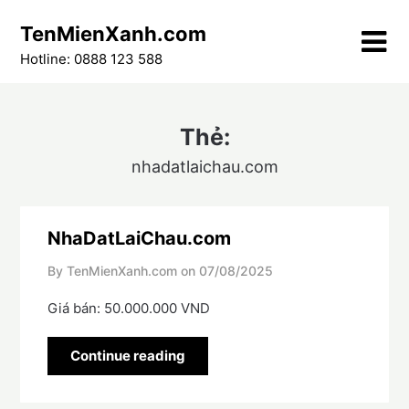
Skip
TenMienXanh.com
to
content
Hotline: 0888 123 588
Thẻ:
nhadatlaichau.com
NhaDatLaiChau.com
By TenMienXanh.com on
07/08/2025
Giá bán: 50.000.000 VND
Continue reading