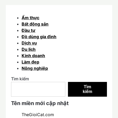
Ẩm thực
Bất động sản
Đầu tư
Đồ dùng gia đình
Dịch vụ
Du lịch
Kinh doanh
Làm đẹp
Nông nghiệp
Tìm kiếm
Tìm
kiếm
Tên miền mới cập nhật
TheGioiCat.com