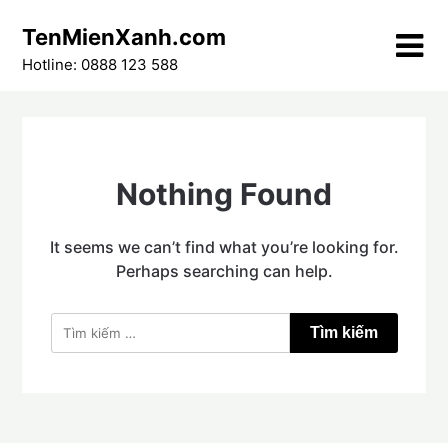
Skip
TenMienXanh.com
to
content
Hotline: 0888 123 588
Nothing Found
It seems we can’t find what you’re looking for.
Perhaps searching can help.
Tìm
kiếm
cho: