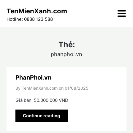
Skip
TenMienXanh.com
to
content
Hotline: 0888 123 588
Thẻ:
phanphoi.vn
PhanPhoi.vn
By TenMienXanh.com on
01/08/2025
Giá bán: 50.000.000 VND
Continue reading