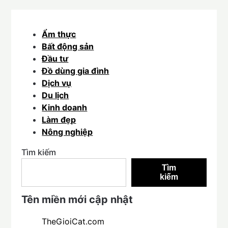
Ẩm thực
Bất động sản
Đầu tư
Đồ dùng gia đình
Dịch vụ
Du lịch
Kinh doanh
Làm đẹp
Nông nghiệp
Tìm kiếm
Tìm
kiếm
Tên miền mới cập nhật
TheGioiCat.com