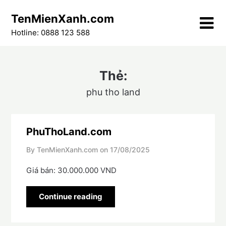
Skip
TenMienXanh.com
to
content
Hotline: 0888 123 588
Thẻ:
phu tho land
PhuThoLand.com
By TenMienXanh.com on
17/08/2025
Giá bán: 30.000.000 VND
Continue reading