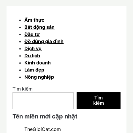
Ẩm thực
Bất động sản
Đầu tư
Đồ dùng gia đình
Dịch vụ
Du lịch
Kinh doanh
Làm đẹp
Nông nghiệp
Tìm kiếm
Tìm
kiếm
Tên miền mới cập nhật
TheGioiCat.com