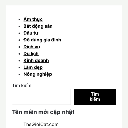
Ẩm thực
Bất động sản
Đầu tư
Đồ dùng gia đình
Dịch vụ
Du lịch
Kinh doanh
Làm đẹp
Nông nghiệp
Tìm kiếm
Tìm
kiếm
Tên miền mới cập nhật
TheGioiCat.com