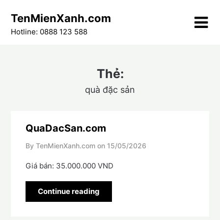
Skip
TenMienXanh.com
to
content
Hotline: 0888 123 588
Thẻ:
quà đặc sản
QuaDacSan.com
By TenMienXanh.com on
15/05/2026
Giá bán: 35.000.000 VND
Continue reading