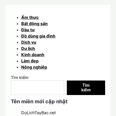
Ẩm thực
Bất động sản
Đầu tư
Đồ dùng gia đình
Dịch vụ
Du lịch
Kinh doanh
Làm đẹp
Nông nghiệp
Tìm kiếm
Tìm
kiếm
Tên miền mới cập nhật
DuLichTayBac.net