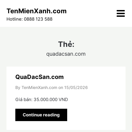
Skip
TenMienXanh.com
to
content
Hotline: 0888 123 588
Thẻ:
quadacsan.com
QuaDacSan.com
By TenMienXanh.com on
15/05/2026
Giá bán: 35.000.000 VND
Continue reading