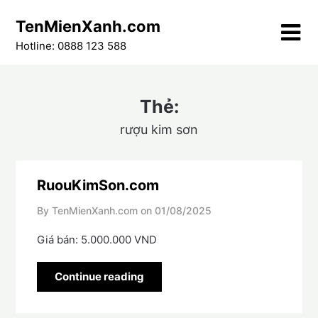
Skip
TenMienXanh.com
to
content
Hotline: 0888 123 588
Thẻ:
rượu kim sơn
RuouKimSon.com
By TenMienXanh.com on
01/08/2025
Giá bán: 5.000.000 VND
Continue reading