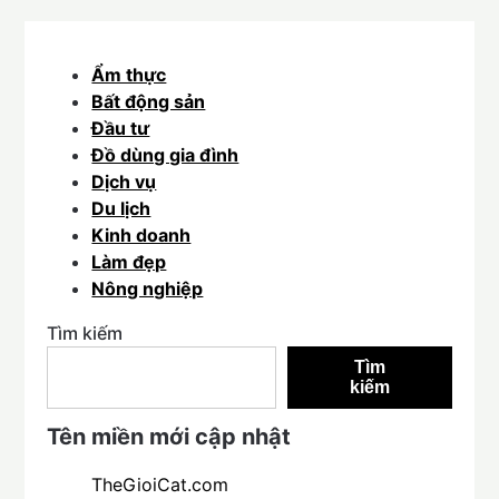
Ẩm thực
Bất động sản
Đầu tư
Đồ dùng gia đình
Dịch vụ
Du lịch
Kinh doanh
Làm đẹp
Nông nghiệp
Tìm kiếm
Tìm
kiếm
Tên miền mới cập nhật
TheGioiCat.com