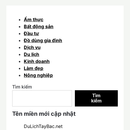
Ẩm thực
Bất động sản
Đầu tư
Đồ dùng gia đình
Dịch vụ
Du lịch
Kinh doanh
Làm đẹp
Nông nghiệp
Tìm kiếm
Tìm
kiếm
Tên miền mới cập nhật
DuLichTayBac.net