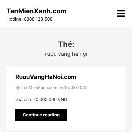
Skip
TenMienXanh.com
to
content
Hotline: 0888 123 588
Thẻ:
rượu vang hà nội
RuouVangHaNoi.com
By TenMienXanh.com on
15/08/2025
Giá bán: 10.000.000 VND
Continue reading