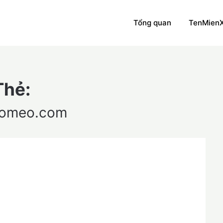
Tổng quan
TenMien
Thẻ:
aomeo.com