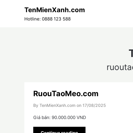
Skip
TenMienXanh.com
to
content
Hotline: 0888 123 588
ruout
RuouTaoMeo.com
By TenMienXanh.com on
17/08/2025
Giá bán: 90.000.000 VND
Continue reading