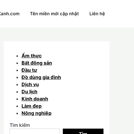
Xanh.com
Tên miền mới cập nhật
Liên hệ
Ẩm thực
Bất động sản
Đầu tư
Đồ dùng gia đình
Dịch vụ
Du lịch
Kinh doanh
Làm đẹp
Nông nghiệp
Tìm kiếm