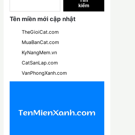
Tìm
kiếm
Tên miền mới cập nhật
TheGioiCat.com
MuaBanCat.com
KyNangMem.vn
CatSanLap.com
VanPhongXanh.com