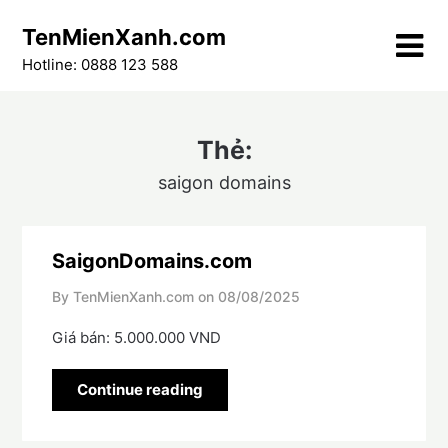
Skip
TenMienXanh.com
to
content
Hotline: 0888 123 588
Thẻ:
saigon domains
SaigonDomains.com
By TenMienXanh.com on
08/08/2025
Giá bán: 5.000.000 VND
Continue reading