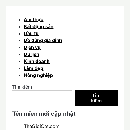
Ẩm thực
Bất động sản
Đầu tư
Đồ dùng gia đình
Dịch vụ
Du lịch
Kinh doanh
Làm đẹp
Nông nghiệp
Tìm kiếm
Tìm
kiếm
Tên miền mới cập nhật
TheGioiCat.com