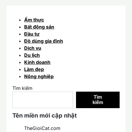
Ẩm thực
Bất động sản
Đầu tư
Đồ dùng gia đình
Dịch vụ
Du lịch
Kinh doanh
Làm đẹp
Nông nghiệp
Tìm kiếm
Tìm
kiếm
Tên miền mới cập nhật
TheGioiCat.com