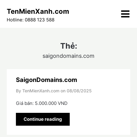
Skip
TenMienXanh.com
to
content
Hotline: 0888 123 588
Thẻ:
saigondomains.com
SaigonDomains.com
By TenMienXanh.com on
08/08/2025
Giá bán: 5.000.000 VND
Continue reading