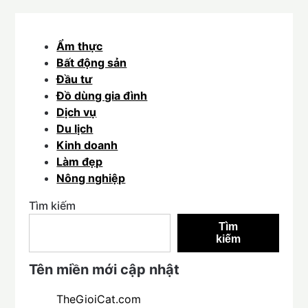
Ẩm thực
Bất động sản
Đầu tư
Đồ dùng gia đình
Dịch vụ
Du lịch
Kinh doanh
Làm đẹp
Nông nghiệp
Tìm kiếm
Tìm
kiếm
Tên miền mới cập nhật
TheGioiCat.com