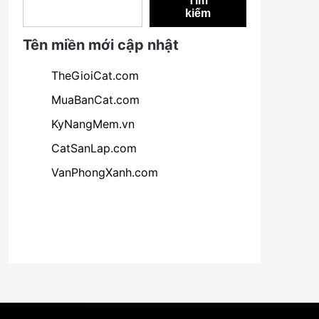
Tìm
kiếm
Tên miền mới cập nhật
TheGioiCat.com
MuaBanCat.com
KyNangMem.vn
CatSanLap.com
VanPhongXanh.com