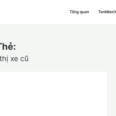
Tổng quan
TenMien
Thẻ:
thị xe cũ