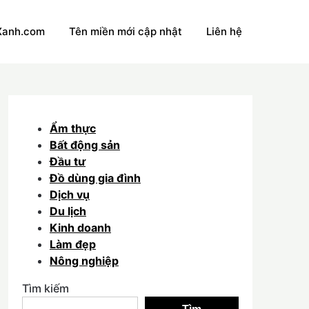
Xanh.com
Tên miền mới cập nhật
Liên hệ
Ẩm thực
Bất động sản
Đầu tư
Đồ dùng gia đình
Dịch vụ
Du lịch
Kinh doanh
Làm đẹp
Nông nghiệp
Tìm kiếm