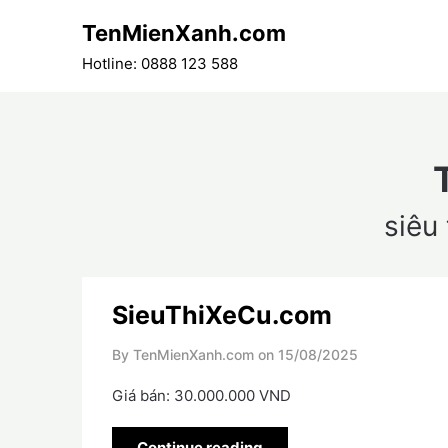
Skip
TenMienXanh.com
to
content
Hotline: 0888 123 588
siêu 
SieuThiXeCu.com
By TenMienXanh.com on
15/08/2025
Giá bán: 30.000.000 VND
Continue reading