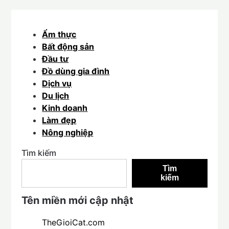
Ẩm thực
Bất động sản
Đầu tư
Đồ dùng gia đình
Dịch vụ
Du lịch
Kinh doanh
Làm đẹp
Nông nghiệp
Tìm kiếm
Tìm
kiếm
Tên miền mới cập nhật
TheGioiCat.com