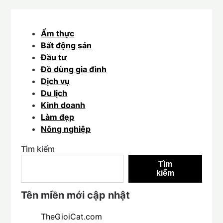
Ẩm thực
Bất động sản
Đầu tư
Đồ dùng gia đình
Dịch vụ
Du lịch
Kinh doanh
Làm đẹp
Nông nghiệp
Tìm kiếm
Tìm
kiếm
Tên miền mới cập nhật
TheGioiCat.com