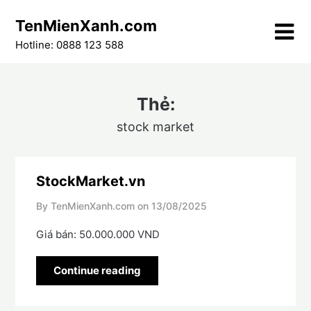
Skip
TenMienXanh.com
to
content
Hotline: 0888 123 588
Thẻ:
stock market
StockMarket.vn
By TenMienXanh.com on
13/08/2025
Giá bán: 50.000.000 VND
Continue reading