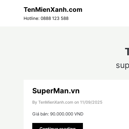
Skip
TenMienXanh.com
to
content
Hotline: 0888 123 588
su
SuperMan.vn
By TenMienXanh.com on
11/09/2025
Giá bán: 90.000.000 VND
Continue reading