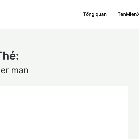
Tổng quan
TenMien
Thẻ:
per man