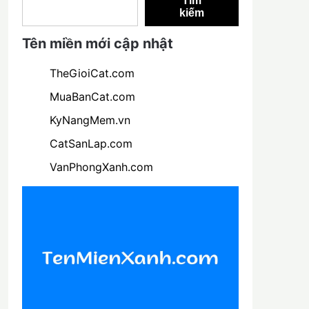
Tìm
kiếm
Tên miền mới cập nhật
TheGioiCat.com
MuaBanCat.com
KyNangMem.vn
CatSanLap.com
VanPhongXanh.com