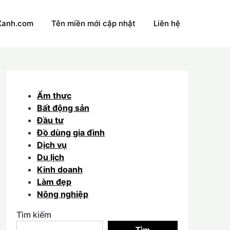
Xanh.com
Tên miền mới cập nhật
Liên hệ
Ẩm thực
Bất động sản
Đầu tư
Đồ dùng gia đình
Dịch vụ
Du lịch
Kinh doanh
Làm đẹp
Nông nghiệp
Tìm kiếm