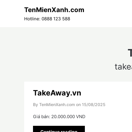
Skip
TenMienXanh.com
to
content
Hotline: 0888 123 588
tak
TakeAway.vn
By TenMienXanh.com on
15/08/2025
Giá bán: 20.000.000 VND
Continue reading