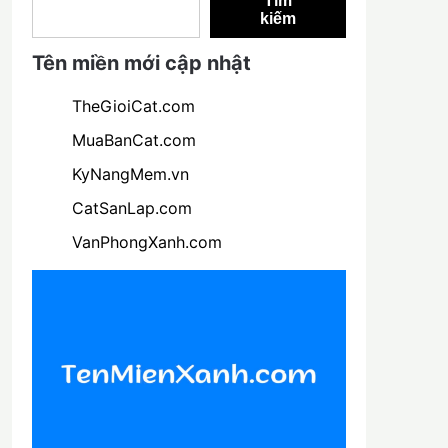
Tìm
kiếm
Tên miền mới cập nhật
TheGioiCat.com
MuaBanCat.com
KyNangMem.vn
CatSanLap.com
VanPhongXanh.com