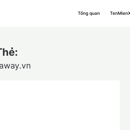
Tổng quan
TenMien
Thẻ:
eaway.vn