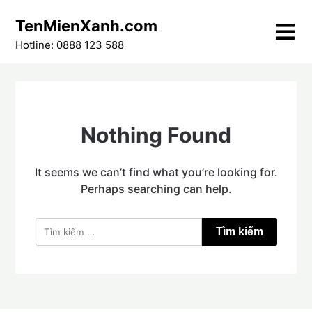
Skip
TenMienXanh.com
to
content
Hotline: 0888 123 588
Nothing Found
It seems we can’t find what you’re looking for.
Perhaps searching can help.
Tìm
kiếm
cho: