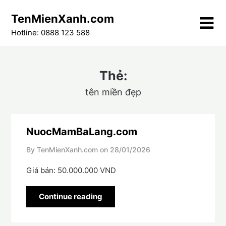
Skip
TenMienXanh.com
to
content
Hotline: 0888 123 588
Thẻ:
tên miền đẹp
NuocMamBaLang.com
By TenMienXanh.com on
28/01/2026
Giá bán: 50.000.000 VND
Continue reading