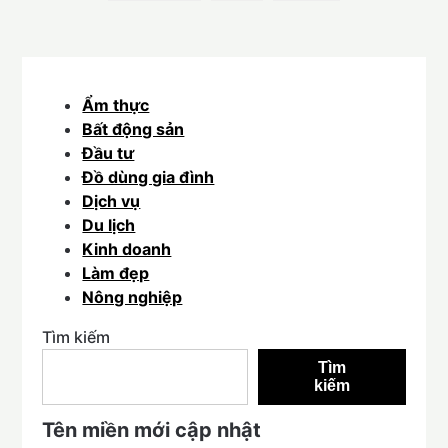
Ẩm thực
Bất động sản
Đầu tư
Đồ dùng gia đình
Dịch vụ
Du lịch
Kinh doanh
Làm đẹp
Nông nghiệp
Tìm kiếm
Tìm
kiếm
Tên miền mới cập nhật