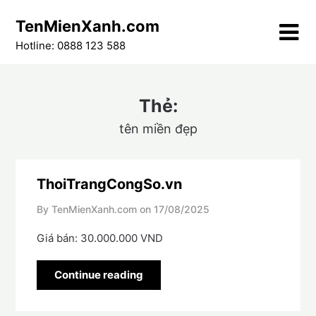
Skip
TenMienXanh.com
to
content
Hotline: 0888 123 588
Thẻ:
tên miền đẹp
ThoiTrangCongSo.vn
By TenMienXanh.com on
17/08/2025
Giá bán: 30.000.000 VND
Continue reading