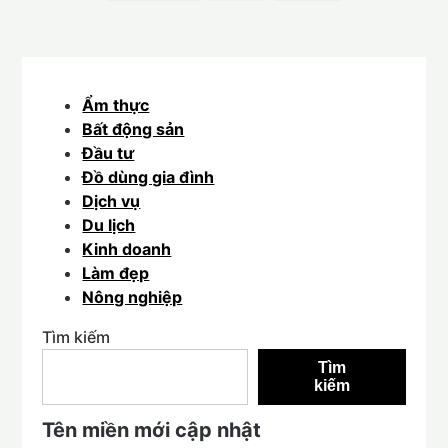
Ẩm thực
Bất động sản
Đầu tư
Đồ dùng gia đình
Dịch vụ
Du lịch
Kinh doanh
Làm đẹp
Nông nghiệp
Tìm kiếm
Tìm
kiếm
Tên miền mới cập nhật