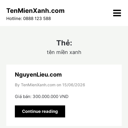
Skip
TenMienXanh.com
to
content
Hotline: 0888 123 588
Thẻ:
tên miền xanh
NguyenLieu.com
By TenMienXanh.com on
15/06/2026
Giá bán: 300.000.000 VND
Continue reading