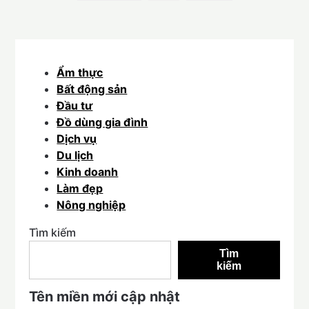
Ẩm thực
Bất động sản
Đầu tư
Đồ dùng gia đình
Dịch vụ
Du lịch
Kinh doanh
Làm đẹp
Nông nghiệp
Tìm kiếm
Tìm
kiếm
Tên miền mới cập nhật