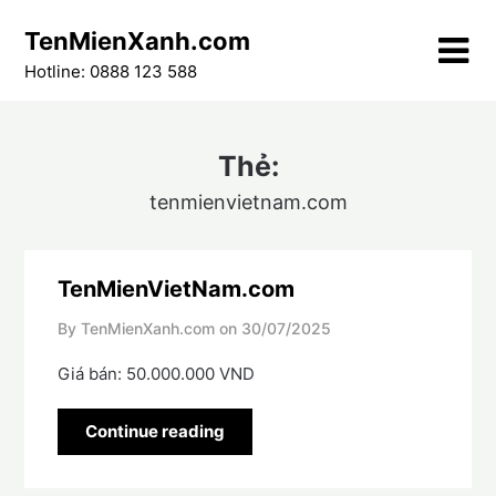
Skip
TenMienXanh.com
to
content
Hotline: 0888 123 588
Thẻ:
tenmienvietnam.com
TenMienVietNam.com
By TenMienXanh.com on
30/07/2025
Giá bán: 50.000.000 VND
Continue reading