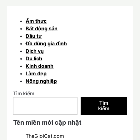
Ẩm thực
Bất động sản
Đầu tư
Đồ dùng gia đình
Dịch vụ
Du lịch
Kinh doanh
Làm đẹp
Nông nghiệp
Tìm kiếm
Tìm
kiếm
Tên miền mới cập nhật
TheGioiCat.com