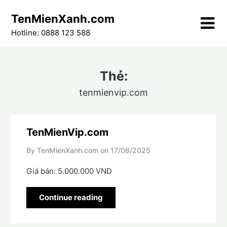
Skip
TenMienXanh.com
to
content
Hotline: 0888 123 588
Thẻ:
tenmienvip.com
TenMienVip.com
By TenMienXanh.com on
17/08/2025
Giá bán: 5.000.000 VND
Continue reading