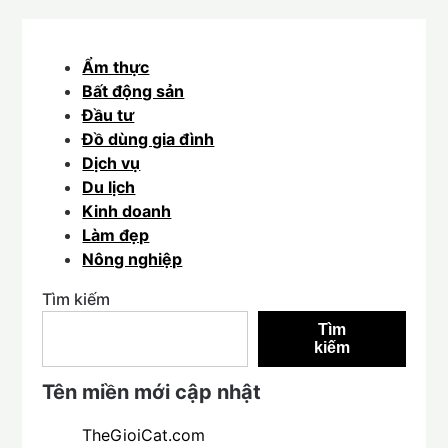
Ẩm thực
Bất động sản
Đầu tư
Đồ dùng gia đình
Dịch vụ
Du lịch
Kinh doanh
Làm đẹp
Nông nghiệp
Tìm kiếm
Tìm
kiếm
Tên miền mới cập nhật
TheGioiCat.com