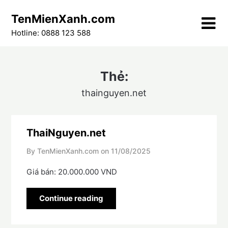
Skip
TenMienXanh.com
to
content
Hotline: 0888 123 588
Thẻ:
thainguyen.net
ThaiNguyen.net
By TenMienXanh.com on
11/08/2025
Giá bán: 20.000.000 VND
Continue reading