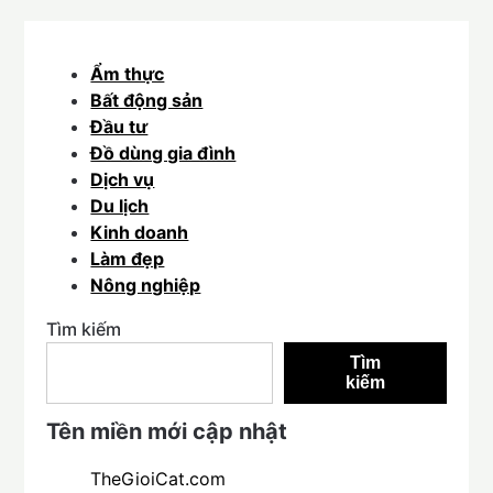
Ẩm thực
Bất động sản
Đầu tư
Đồ dùng gia đình
Dịch vụ
Du lịch
Kinh doanh
Làm đẹp
Nông nghiệp
Tìm kiếm
Tìm
kiếm
Tên miền mới cập nhật
TheGioiCat.com