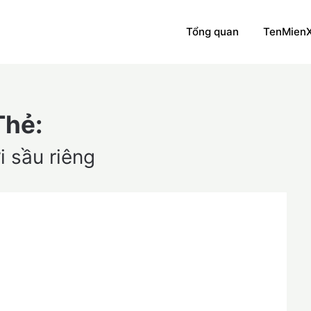
Tổng quan
TenMien
Thẻ:
i sầu riêng