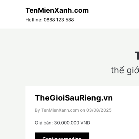
Skip
TenMienXanh.com
to
content
Hotline: 0888 123 588
thế giớ
TheGioiSauRieng.vn
By TenMienXanh.com on
03/08/2025
Giá bán: 30.000.000 VND
Continue reading