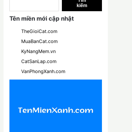
Tìm
kiếm
Tên miền mới cập nhật
TheGioiCat.com
MuaBanCat.com
KyNangMem.vn
CatSanLap.com
VanPhongXanh.com