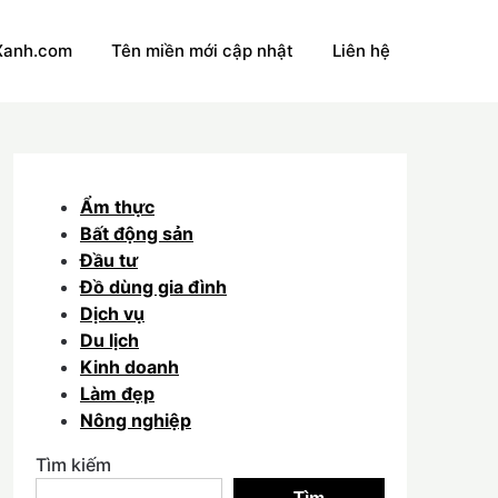
Xanh.com
Tên miền mới cập nhật
Liên hệ
Ẩm thực
Bất động sản
Đầu tư
Đồ dùng gia đình
Dịch vụ
Du lịch
Kinh doanh
Làm đẹp
Nông nghiệp
Tìm kiếm