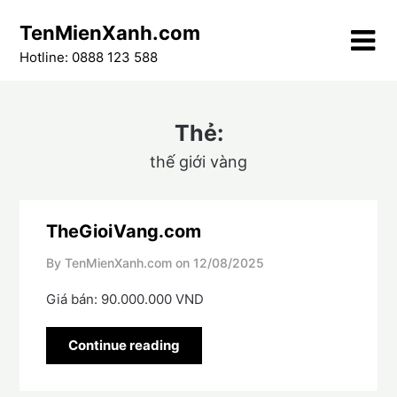
Skip
TenMienXanh.com
to
content
Hotline: 0888 123 588
Thẻ:
thế giới vàng
TheGioiVang.com
By TenMienXanh.com on
12/08/2025
Giá bán: 90.000.000 VND
Continue reading