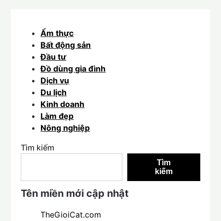
Ẩm thực
Bất động sản
Đầu tư
Đồ dùng gia đình
Dịch vụ
Du lịch
Kinh doanh
Làm đẹp
Nông nghiệp
Tìm kiếm
Tìm
kiếm
Tên miền mới cập nhật
TheGioiCat.com