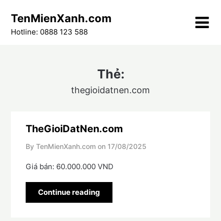
Skip
TenMienXanh.com
to
content
Hotline: 0888 123 588
Thẻ:
thegioidatnen.com
TheGioiDatNen.com
By TenMienXanh.com on
17/08/2025
Giá bán: 60.000.000 VND
Continue reading