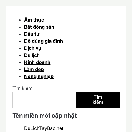
Ẩm thực
Bất động sản
Đầu tư
Đồ dùng gia đình
Dịch vụ
Du lịch
Kinh doanh
Làm đẹp
Nông nghiệp
Tìm kiếm
Tìm
kiếm
Tên miền mới cập nhật
DuLichTayBac.net