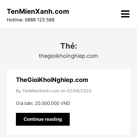
Skip
TenMienXanh.com
to
content
Hotline: 0888 123 588
Thẻ:
thegioikhoinghiep.com
TheGioiKhoiNghiep.com
By TenMienXanh.com on
02/08/2025
Giá bán: 20.000.000 VND
Continue reading