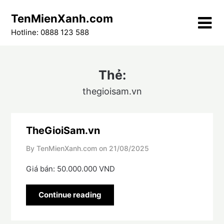
Skip
TenMienXanh.com
to
content
Hotline: 0888 123 588
Thẻ:
thegioisam.vn
TheGioiSam.vn
By TenMienXanh.com on
21/08/2025
Giá bán: 50.000.000 VND
Continue reading