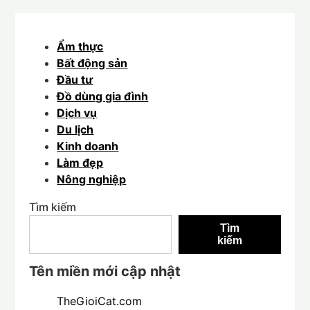
Ẩm thực
Bất động sản
Đầu tư
Đồ dùng gia đình
Dịch vụ
Du lịch
Kinh doanh
Làm đẹp
Nông nghiệp
Tìm kiếm
Tìm
kiếm
Tên miền mới cập nhật
TheGioiCat.com